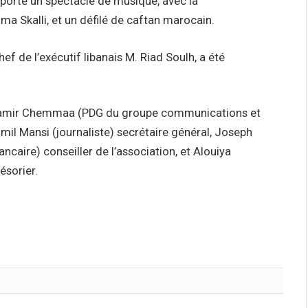
mporté un spectacle de musique, avec la
ma Skalli, et un défilé de caftan marocain.
hef de l’exécutif libanais M. Riad Soulh, a été
 Samir Chemmaa (PDG du groupe communications et
mil Mansi (journaliste) secrétaire général, Joseph
caire) conseiller de l’association, et Alouiya
ésorier.