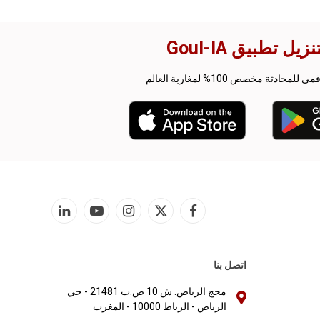
زيل تطبيق Goul-IA
حادثة مخصص 100% لمغاربة العالم
فيسبوك
X
الانستغرام
يوتيوب
لينكدإن
(Twitter)
اتصل بنا
محج الرياض. ش 10 ص.ب 21481 - حي
الرياض - الرباط 10000 - المغرب