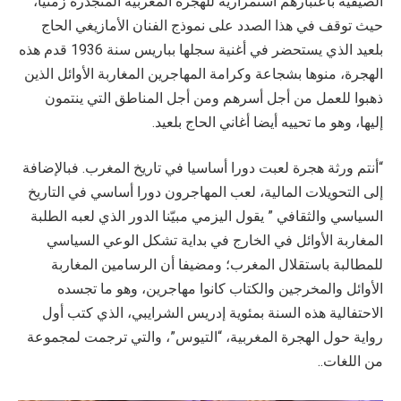
الصيفية باعتبارهم استمرارية للهجرة المغربية المتجذرة زمنيا،
حيث توقف في هذا الصدد على نموذج الفنان الأمازيغي الحاج
بلعيد الذي يستحضر في أغنية سجلها بباريس سنة 1936 قدم هذه
الهجرة، منوها بشجاعة وكرامة المهاجرين المغاربة الأوائل الذين
ذهبوا للعمل من أجل أسرهم ومن أجل المناطق التي ينتمون
إليها، وهو ما تحييه أيضا أغاني الحاج بلعيد.
“أنتم ورثة هجرة لعبت دورا أساسيا في تاريخ المغرب. فبالإضافة
إلى التحويلات المالية، لعب المهاجرون دورا أساسي في التاريخ
السياسي والثقافي ” يقول اليزمي مبيّنا الدور الذي لعبه الطلبة
المغاربة الأوائل في الخارج في بداية تشكل الوعي السياسي
للمطالبة باستقلال المغرب؛ ومضيفا أن الرسامين المغاربة
الأوائل والمخرجين والكتاب كانوا مهاجرين، وهو ما تجسده
الاحتفالية هذه السنة بمئوية إدريس الشرايبي، الذي كتب أول
رواية حول الهجرة المغربية، “التيوس”، والتي ترجمت لمجموعة
من اللغات..