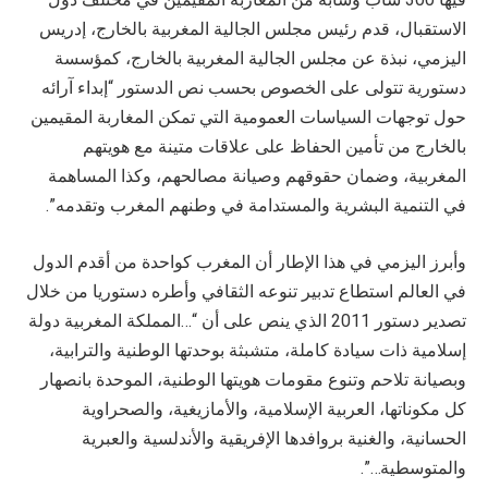
الاستقبال، قدم رئيس مجلس الجالية المغربية بالخارج، إدريس
اليزمي، نبذة عن مجلس الجالية المغربية بالخارج، كمؤسسة
دستورية تتولى على الخصوص بحسب نص الدستور “إبداء آرائه
حول توجهات السياسات العمومية التي تمكن المغاربة المقيمين
بالخارج من تأمين الحفاظ على علاقات متينة مع هويتهم
المغربية، وضمان حقوقهم وصيانة مصالحهم، وكذا المساهمة
في التنمية البشرية والمستدامة في وطنهم المغرب وتقدمه”.
وأبرز اليزمي في هذا الإطار أن المغرب كواحدة من أقدم الدول
في العالم استطاع تدبير تنوعه الثقافي وأطره دستوريا من خلال
تصدير دستور 2011 الذي ينص على أن “…المملكة المغربية دولة
إسلامية ذات سيادة كاملة، متشبثة بوحدتھا الوطنية والترابية،
وبصيانة تلاحم وتنوع مقومات ھويتھا الوطنية، الموحدة بانصھار
كل مكوناتھا، العربية الإسلامية، والأمازيغية، والصحراوية
الحسانية، والغنية بروافدھا الإفريقية والأندلسية والعبرية
والمتوسطية…”.