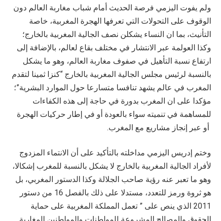
ولم يفوت اليزمي فرصة الحديث أمام شباب مغاربة العالم دون
الوقوف على التحولات التي تعرفها الهجرة المغربية، خاصة
التأنيث، بما ان النساء يشكلن نصف الجالية المغربية بالخارج؛
وكذا العولمة عبر الانتشار في مختلف بقاع لعالم، بالإضافة إلى
ارتفاع نسبة التأهيل في صفوف مغاربة العالم، وهو ما يشكل
بالنسبة لرئيس مجلس الجالية المغربية بالخارج “كنزا ثمينا لتقدم
المغرب في عالم يشهد تنافسا متسارعا حول الموارد البشرية”؛
مؤكدا على ان المغرب بدورة في حاجة إلى هذه الكفاءات
للمساهمة في تنميته سواء بالعودة أو في إطار حركيات الهجرة
أو عبر إنجاز مشاريع مع المغرب.
وختم إدريس اليزمي مداخلته بالتأكيد على أن الانتماء المزدوج
لأفراد الجالية المغربية بالخارج لا يشكل بالنسبة للمغرب إشكالا،
وهو ما تعبر عنه رؤية صاحب الجلالة وكذا الدستور المغربي، بل
هو ثروة ورمز للتعدد، مستدلا على ذلك بالفصل 16 من دستور
2011 الذي ينص على ” تعمل المملكة المغربية على حماية
الحقوق والمصالح المشروعة للمواطنات والمواطنين المغاربة