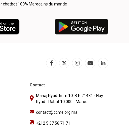
er chatbot 100% Marocains du monde
Facebook
X
Instagram
YouTube
LinkedIn
(Twitter)
Contact
Mahaj Ryad. Imm 10. B.P 21481 - Hay
Ryad - Rabat 10 000 - Maroc
contact@ccme.org.ma
+212 5 37 56 71 71