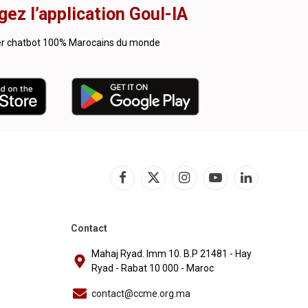
gez l’application Goul-IA
er chatbot 100% Marocains du monde
Facebook
X
Instagram
YouTube
LinkedIn
(Twitter)
Contact
Mahaj Ryad. Imm 10. B.P 21481 - Hay
Ryad - Rabat 10 000 - Maroc
contact@ccme.org.ma