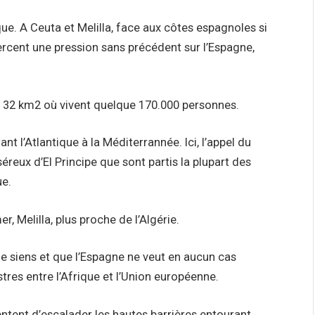
ue. A Ceuta et Melilla, face aux côtes espagnoles si
xercent une pression sans précédent sur l’Espagne,
 32 km2 où vivent quelque 170.000 personnes.
ant l’Atlantique à la Méditerrannée. Ici, l’appel du
séreux d’El Principe que sont partis la plupart des
ue.
r, Melilla, plus proche de l’Algérie.
 siens et que l’Espagne ne veut en aucun cas
stres entre l’Afrique et l’Union européenne.
tent d’escalader les hautes barrières entourant