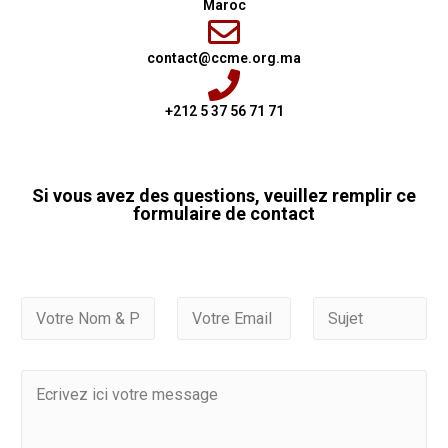
Maroc
contact@ccme.org.ma
+212 5 37 56 71 71
Si vous avez des questions, veuillez remplir ce
formulaire de contact
d
V
E
S
o
o
-
u
n
t
m
j
n
r
a
e
é
e
i
t
e
E
N
l
s
c
o
*
m
r
m
e
i
&
s
v