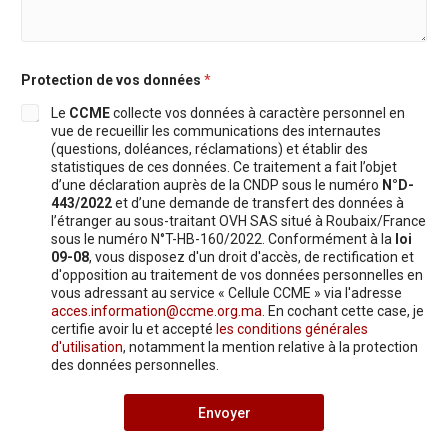
P
s
e
r
a
z
é
g
i
n
e
c
o
S
Protection de vos données
*
i
m
u
v
*
Le
CCME
collecte vos données à caractère personnel en
j
o
e
vue de recueillir les communications des internautes
t
t
(questions, doléances, réclamations) et établir des
r
e
statistiques de ces données. Ce traitement a fait l’objet
m
d’une déclaration auprès de la CNDP sous le numéro
N°D-
e
443/2022
et d’une demande de transfert des données à
s
l’étranger au sous-traitant OVH SAS situé à Roubaix/France
s
sous le numéro N°T-HB-160/2022. Conformément à la
loi
a
09-08
, vous disposez d'un droit d'accès, de rectification et
g
d'opposition au traitement de vos données personnelles en
e
vous adressant au service « Cellule CCME » via l'adresse
acces.information@ccme.org.ma
. En cochant cette case, je
certifie avoir lu et accepté
les conditions générales
d'utilisation
, notamment la mention relative à la protection
des données personnelles.
Envoyer