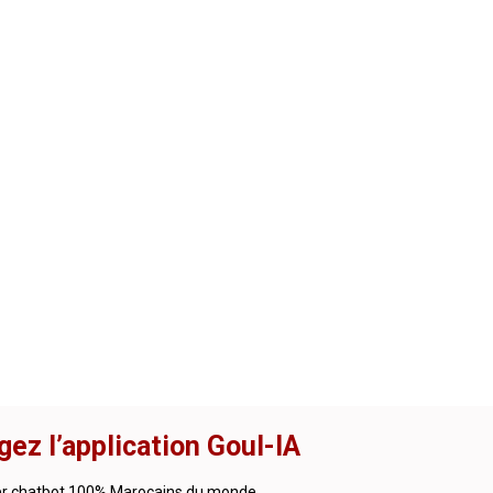
gez l’application Goul-IA
er chatbot 100% Marocains du monde