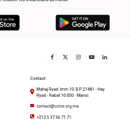
Facebook
X
Instagram
YouTube
LinkedIn
(Twitter)
Contact
Mahaj Ryad. Imm 10. B.P 21481 - Hay
Ryad - Rabat 10 000 - Maroc
contact@ccme.org.ma
+212 5 37 56 71 71